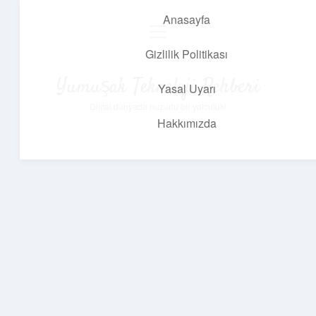
Anasayfa
menüyü
aç
Gizlilik Politikası
Yumuşak Teknoloji Rehberi
Yasal Uyarı
Dijital dünyada huzurlu bir yolculuk!
Hakkımızda