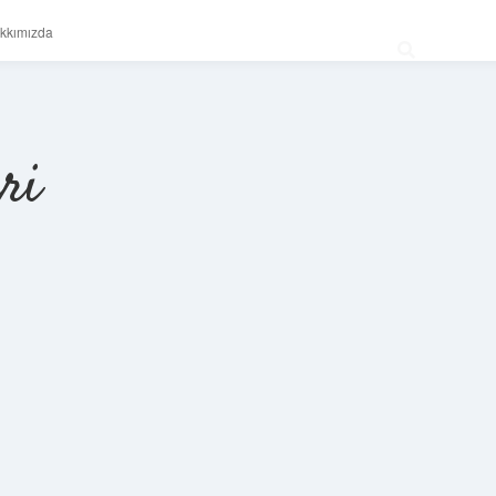
kkımızda
ri
Sidebar
betexper