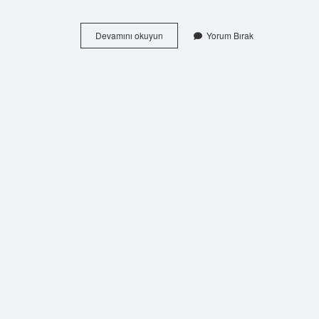
Bir
Devamını okuyun
Yorum Bırak
Teknenin
Yanaşmış
Olduğu
Yerden
Ayrılmasına
Ne
Denir