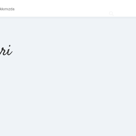
kkımızda
ri
Sidebar
betexper