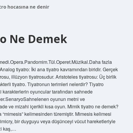
tro hocasına ne denir
ro Ne Demek
.Komedi.Opera.Pandomim.Tül.Operet.Müzikal.Daha fazla
log tiyatro: İki ana tiyatro kavramından biridir. Gerçek
su, illüzyon tiyatrosudur. Aristoteles tiyatrosu: Üç birlik
terli tiyatro. Tiyatronun terimleri nelerdir? Tiyatro
i karakterlerin oyuncular tarafından sahnede
 yer.SenaryoSahnelenen oyunun metni ve
de ve mizahi içerikli kısa oyun. Mimik tiyatro ne demek?
a “mimesis” kelimesinden türemiştir. Mimesis kelimesi
Mimicry, bir duyguyu veya düşünceyi vücut hareketleriyle
zi kaş,…