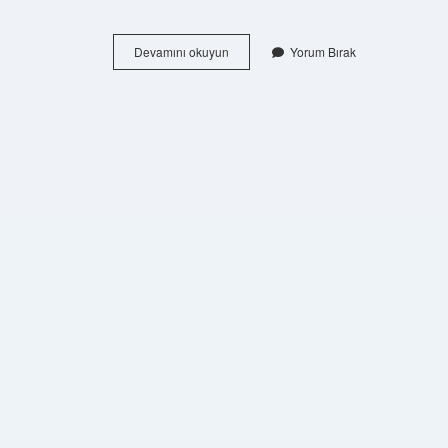
Göstermeci
Devamını okuyun
Yorum Bırak
Tiyatro
Ne
Demek