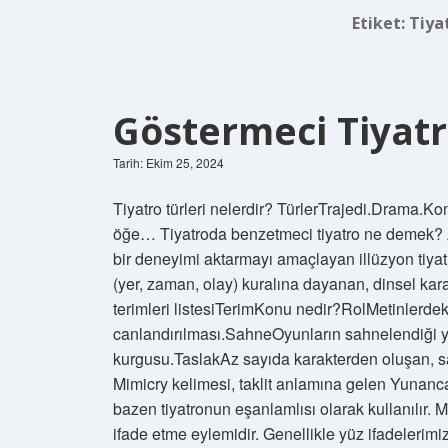
Etiket:
Tiya
Göstermeci Tiyat
Tarih: Ekim 25, 2024
Tiyatro türleri nelerdir? TürlerTrajedi.Drama
öğe… Tiyatroda benzetmeci tiyatro ne demek? Ana
bir deneyimi aktarmayı amaçlayan illüzyon tiyatro
(yer, zaman, olay) kuralına dayanan, dinsel karak
terimleri listesiTerimKonu nedir?RolMetinlerdek
canlandırılması.SahneOyunların sahnelendiği
kurgusu.TaslakAz sayıda karakterden oluşan, sa
Mimicry kelimesi, taklit anlamına gelen Yunanc
bazen tiyatronun eşanlamlısı olarak kullanılır. 
ifade etme eylemidir. Genellikle yüz ifadelerimi