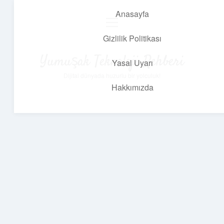
Anasayfa
menüyü
aç
Gizlilik Politikası
Yumuşak Teknoloji Rehberi
Yasal Uyarı
Dijital dünyada huzurlu bir yolculuk!
Hakkımızda