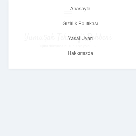
Anasayfa
menüyü
aç
Gizlilik Politikası
Yumuşak Teknoloji Rehberi
Yasal Uyarı
Dijital dünyada huzurlu bir yolculuk!
Hakkımızda