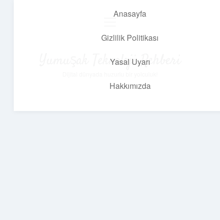
Anasayfa
menüyü
aç
Gizlilik Politikası
Yumuşak Teknoloji Rehberi
Yasal Uyarı
Dijital dünyada huzurlu bir yolculuk!
Hakkımızda