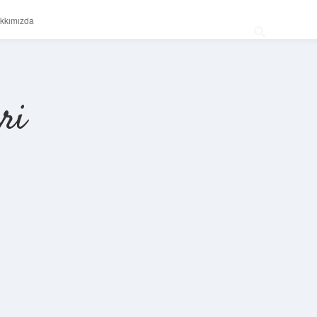
kkımızda
ri
Sidebar
betexper