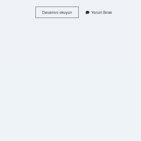
Bakteriyel
Devamını okuyun
Yorum Bırak
Enfeksiyon
Ne
Iyi
Gelir