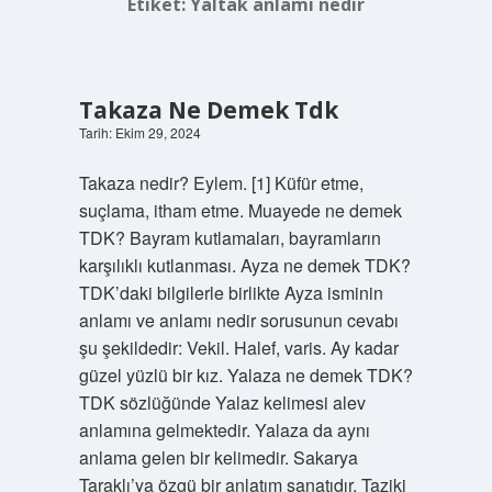
Etiket:
Yaltak anlamı nedir
Takaza Ne Demek Tdk
Tarih: Ekim 29, 2024
Takaza nedir? Eylem. [1] Küfür etme,
suçlama, itham etme. Muayede ne demek
TDK? Bayram kutlamaları, bayramların
karşılıklı kutlanması. Ayza ne demek TDK?
TDK’daki bilgilerle birlikte Ayza isminin
anlamı ve anlamı nedir sorusunun cevabı
şu şekildedir: Vekil. Halef, varis. Ay kadar
güzel yüzlü bir kız. Yalaza ne demek TDK?
TDK sözlüğünde Yalaz kelimesi alev
anlamına gelmektedir. Yalaza da aynı
anlama gelen bir kelimedir. Sakarya
Taraklı’ya özgü bir anlatım sanatıdır. Taziki