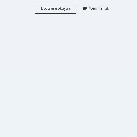
Son
Devamını okuyun
Yorum Bırak
Yeniçeri
Kimdir