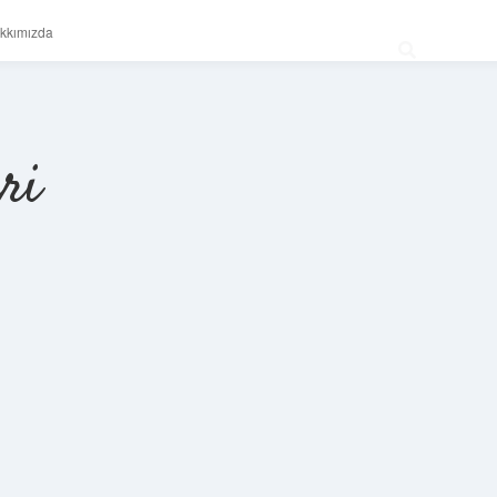
kkımızda
ri
Sidebar
betexper