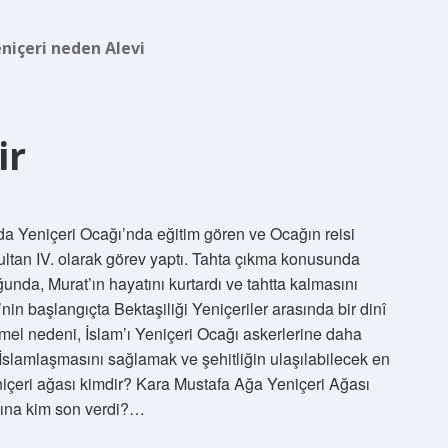
niçeri neden Alevi
ir
da Yeniçeri Ocağı’nda eğitim gören ve Ocağın reisi
tan IV. olarak görev yaptı. Tahta çıkma konusunda
ğunda, Murat’ın hayatını kurtardı ve tahtta kalmasını
in başlangıçta Bektaşiliği Yeniçeriler arasında bir dinî
emel nedeni, İslam’ı Yeniçeri Ocağı askerlerine daha
in İslamlaşmasını sağlamak ve şehitliğin ulaşılabilecek en
niçeri ağası kimdir? Kara Mustafa Ağa Yeniçeri Ağası
ğına kim son verdi?…