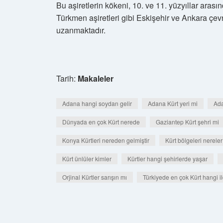
Bu aşiretlerin kökeni, 10. ve 11. yüzyıllar ara
Türkmen aşiretleri gibi Eskişehir ve Ankara çev
uzanmaktadır.
Tarih:
Makaleler
Adana hangi soydan gelir
Adana Kürt yeri mi
Ada
Dünyada en çok Kürt nerede
Gaziantep Kürt şehri mi
Konya Kürtleri nereden gelmiştir
Kürt bölgeleri nereler
Kürt ünlüler kimler
Kürtler hangi şehirlerde yaşar
Orjinal Kürtler sarışın mı
Türkiyede en çok Kürt hangi i