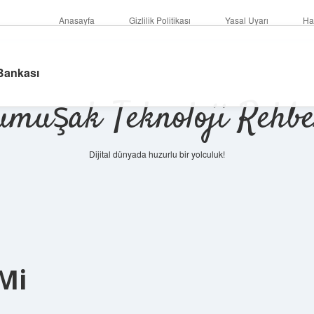
Anasayfa
Gizlilik Politikası
Yasal Uyarı
Ha
 Bankası
umuşak Teknoloji Rehbe
Dijital dünyada huzurlu bir yolculuk!
Mi