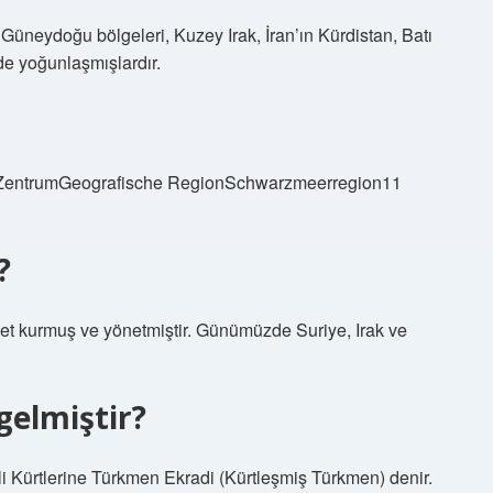
neydoğu bölgeleri, Kuzey Irak, İran’ın Kürdistan, Batı
de yoğunlaşmışlardır.
rkZentrumGeografische RegionSchwarzmeerregion11
?
evlet kurmuş ve yönetmiştir. Günümüzde Suriye, Irak ve
gelmiştir?
Kürtlerine Türkmen Ekradi (Kürtleşmiş Türkmen) denir.