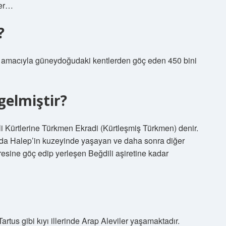
ler…
?
aret amacıyla güneydoğudaki kentlerden göç eden 450 bini
gelmiştir?
Kürtlerine Türkmen Ekradi (Kürtleşmiş Türkmen) denir.
sında Halep’in kuzeyinde yaşayan ve daha sonra diğer
resine göç edip yerleşen Beğdili aşiretine kadar
us gibi kıyı illerinde Arap Aleviler yaşamaktadır.