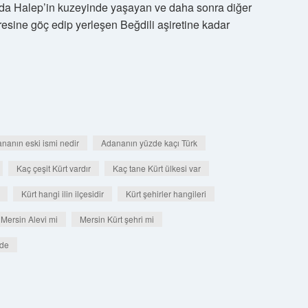
sında Halep’in kuzeyinde yaşayan ve daha sonra diğer
resine göç edip yerleşen Beğdili aşiretine kadar
nanın eski ismi nedir
Adananın yüzde kaçı Türk
Kaç çeşit Kürt vardır
Kaç tane Kürt ülkesi var
Kürt hangi ilin ilçesidir
Kürt şehirler hangileri
Mersin Alevi mi
Mersin Kürt şehri mi
lde