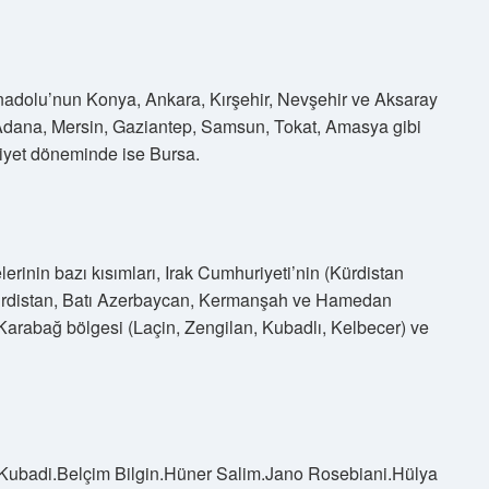
nadolu’nun Konya, Ankara, Kırşehir, Nevşehir ve Aksaray
a, Adana, Mersin, Gaziantep, Samsun, Tokat, Amasya gibi
uriyet döneminde ise Bursa.
inin bazı kısımları, Irak Cumhuriyeti’nin (Kürdistan
 Kürdistan, Batı Azerbaycan, Kermanşah ve Hamedan
 Karabağ bölgesi (Laçin, Zengilan, Kubadlı, Kelbecer) ve
Kubadi.Belçim Bilgin.Hüner Salim.Jano Rosebiani.Hülya