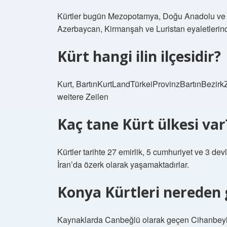
Kürtler bugün Mezopotamya, Doğu Anadolu ve Gü
Azerbaycan, Kirmanşah ve Luristan eyaletlerin
Kürt hangi ilin ilçesidir?
Kurt, BartınKurtLandTürkeiProvinzBartınBezi
weitere Zeilen
Kaç tane Kürt ülkesi var
Kürtler tarihte 27 emirlik, 5 cumhuriyet ve 3 d
İran’da özerk olarak yaşamaktadırlar.
Konya Kürtleri nereden 
Kaynaklarda Canbeğlü olarak geçen Cihanbeyli 