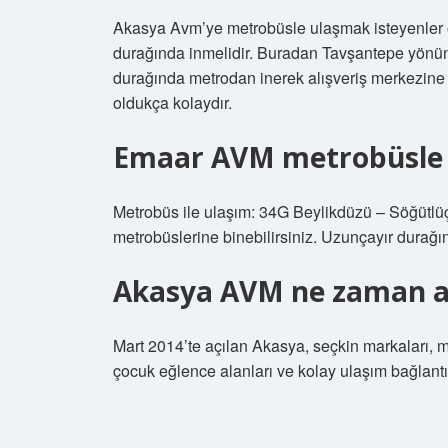
Akasya Avm’ye metrobüsle ulaşmak isteyenler ö
durağında inmelidir. Buradan Tavşantepe yönü
durağında metrodan inerek alışveriş merkezine 
oldukça kolaydır.
Emaar AVM metrobüsle na
Metrobüs ile ulaşım: 34G Beylikdüzü – Söğüt
metrobüslerine binebilirsiniz. Uzunçayır durağı
Akasya AVM ne zaman aç
Mart 2014’te açılan Akasya, seçkin markaları, m
çocuk eğlence alanları ve kolay ulaşım bağlantıl