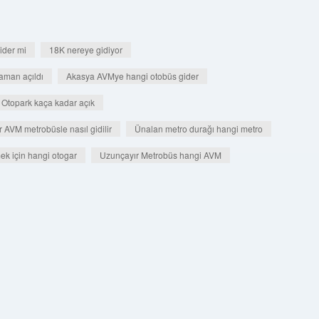
der mi
18K nereye gidiyor
aman açıldı
Akasya AVMye hangi otobüs gider
Otopark kaça kadar açık
 AVM metrobüsle nasıl gidilir
Ünalan metro durağı hangi metro
ek için hangi otogar
Uzunçayır Metrobüs hangi AVM