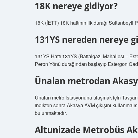
18K nereye gidiyor?
18K (İETT) 18K hattının ilk durağı Sultanbeyli 
131YS nereden nereye gi
131YS Hattı 131YS (Battalgazi Mahallesi – Este
Peron Yönü durağından başlayıp Estergon Cadd
Ünalan metrodan Akasyay
Ünalan metro istasyonuna ulaşmak için Tavşant
indikten sonra Akasya AVM çıkışını kullanmalıs
bulunmaktadır.
Altunizade Metrobüs Aka