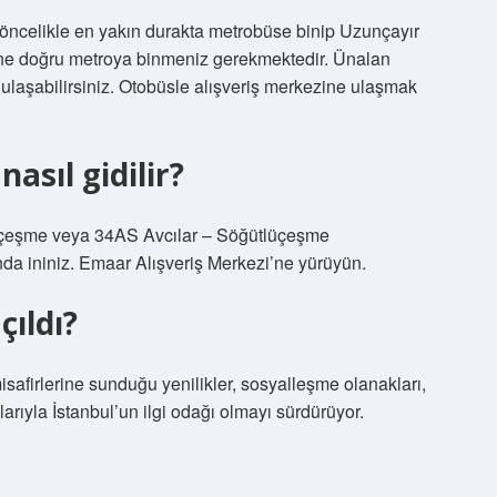
ncelikle en yakın durakta metrobüse binip Uzunçayır
ne doğru metroya binmeniz gerekmektedir. Ünalan
ulaşabilirsiniz. Otobüsle alışveriş merkezine ulaşmak
sıl gidilir?
lüçeşme veya 34AS Avcılar – Söğütlüçeşme
nda ininiz. Emaar Alışveriş Merkezi’ne yürüyün.
ıldı?
isafirlerine sunduğu yenilikler, sosyalleşme olanakları,
arıyla İstanbul’un ilgi odağı olmayı sürdürüyor.