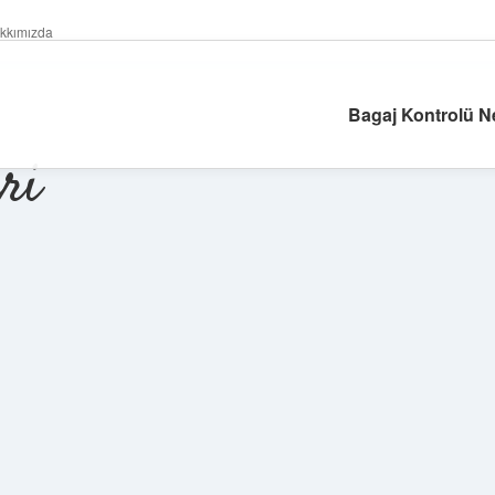
kkımızda
Bagaj Kontrolü N
ri
Sidebar
betexper