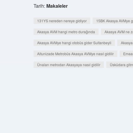
Tarih:
Makaleler
131YS nereden nereye gidiyor
15BK Akasya AVMye gi
Akasya AVM hangi metro durağında
Akasya AVM ne z
Akasya AVMye hangi otobüs gider Sultanbeyli
Akasya 
Altunizade Metrobüs Akasya AVMye nasıl gidilir
Emaar
Ünalan metrodan Akasyaya nasıl gidilir
Üsküdara gitm