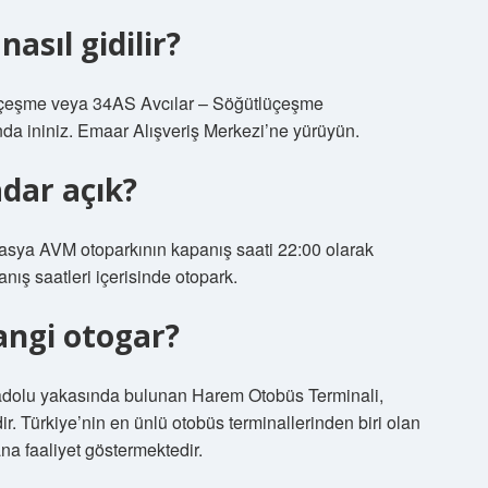
sıl gidilir?
lüçeşme veya 34AS Avcılar – Söğütlüçeşme
nda ininiz. Emaar Alışveriş Merkezi’ne yürüyün.
dar açık?
asya AVM otoparkının kapanış saati 22:00 olarak
anış saatleri içerisinde otopark.
angi otogar?
adolu yakasında bulunan Harem Otobüs Terminali,
r. Türkiye’nin en ünlü otobüs terminallerinden biri olan
na faaliyet göstermektedir.