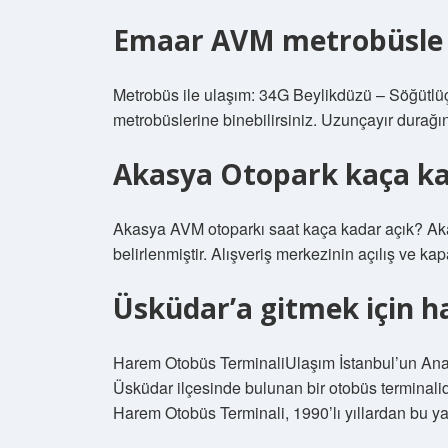
Emaar AVM metrobüsle na
Metrobüs ile ulaşım: 34G Beylikdüzü – Söğüt
metrobüslerine binebilirsiniz. Uzunçayır durağı
Akasya Otopark kaça ka
Akasya AVM otoparkı saat kaça kadar açık? Ak
belirlenmiştir. Alışveriş merkezinin açılış ve kap
Üsküdar’a gitmek için h
Harem Otobüs TerminaliUlaşım İstanbul’un An
Üsküdar ilçesinde bulunan bir otobüs terminalidi
Harem Otobüs Terminali, 1990’lı yıllardan bu ya