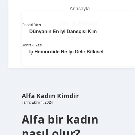
Anasayfa
menüyü
aç
Gizlilik Politikası
Önceki Yazı
Dünyanın En Iyi Dansçısı Kim
Yumuşak Teknoloji Rehberi
Yasal Uyarı
Sonraki Yazı
Dijital dünyada huzurlu bir yolculuk!
Iç Hemoroide Ne Iyi Gelir Bitkisel
Hakkımızda
Alfa Kadın Kimdir
Tarih: Ekim 4, 2024
Alfa bir kadın
nasıl olur?