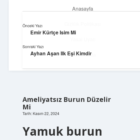
Anasayfa
menüyü
aç
Gizlilik Politikası
Önceki Yazı
Emir Kürtçe Isim Mi
Yumuşak Teknoloji Rehberi
Yasal Uyarı
Sonraki Yazı
Dijital dünyada huzurlu bir yolculuk!
Ayhan Aşan Ilk Eşi Kimdir
Hakkımızda
Ameliyatsız Burun Düzelir
Mi
Tarih: Kasım 22, 2024
Yamuk burun