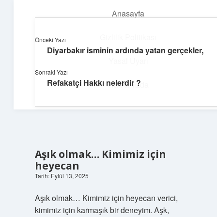
Anasayfa
menüyü
aç
Gizlilik Politikası
Önceki Yazı
Diyarbakır isminin ardında yatan gerçekler,
Yumuşak Teknoloji Rehberi
Yasal Uyarı
Sonraki Yazı
Dijital dünyada huzurlu bir yolculuk!
Refakatçi Hakkı nelerdir ?
Hakkımızda
Aşık olmak… Kimimiz için
heyecan
Tarih: Eylül 13, 2025
Aşık olmak… Kimimiz için heyecan verici,
kimimiz için karmaşık bir deneyim. Aşk,