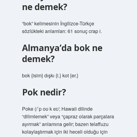
ne demek?
“bok” kelimesinin İngilizce-Türkçe
sözlükteki anlamları: 61 sonuç crap i.
Almanya’da bok ne
demek?
bok {isim} dışkı {i.} kot {er.}
Pok nedir?
Poke (/ˈp oʊ k eɪ/; Hawaii dilinde
“dilimlemek” veya “çapraz olarak parçalara
ayırmak” anlamına gelir; bazen telaffuzu
kolaylaştırmak için iki heceli olduğu için