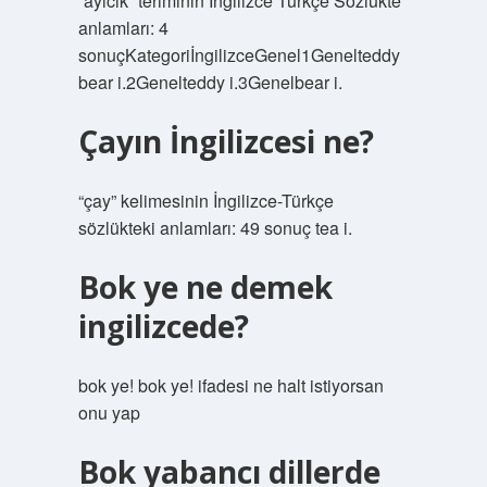
“ayicik” teriminin İngilizce Türkçe Sözlükte
anlamları: 4
sonuçKategoriİngilizceGenel1Genelteddy
bear i.2Genelteddy i.3Genelbear i.
Çayın İngilizcesi ne?
“çay” kelimesinin İngilizce-Türkçe
sözlükteki anlamları: 49 sonuç tea i.
Bok ye ne demek
ingilizcede?
bok ye! bok ye! ifadesi ne halt istiyorsan
onu yap
Bok yabancı dillerde