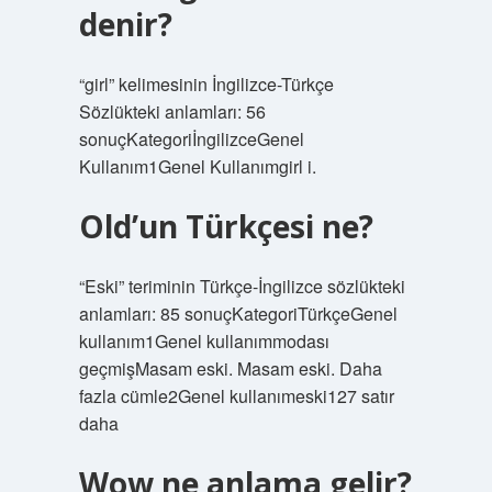
denir?
“girl” kelimesinin İngilizce-Türkçe
Sözlükteki anlamları: 56
sonuçKategoriİngilizceGenel
Kullanım1Genel Kullanımgirl i.
Old’un Türkçesi ne?
“Eski” teriminin Türkçe-İngilizce sözlükteki
anlamları: 85 sonuçKategoriTürkçeGenel
kullanım1Genel kullanımmodası
geçmişMasam eski. Masam eski. Daha
fazla cümle2Genel kullanımeski127 satır
daha
Wow ne anlama gelir?