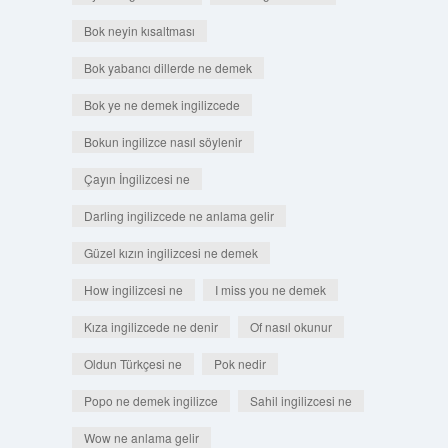
Bok neyin kısaltması
Bok yabancı dillerde ne demek
Bok ye ne demek ingilizcede
Bokun ingilizce nasıl söylenir
Çayın İngilizcesi ne
Darling ingilizcede ne anlama gelir
Güzel kızın ingilizcesi ne demek
How ingilizcesi ne
I miss you ne demek
Kıza ingilizcede ne denir
Of nasıl okunur
Oldun Türkçesi ne
Pok nedir
Popo ne demek ingilizce
Sahil ingilizcesi ne
Wow ne anlama gelir