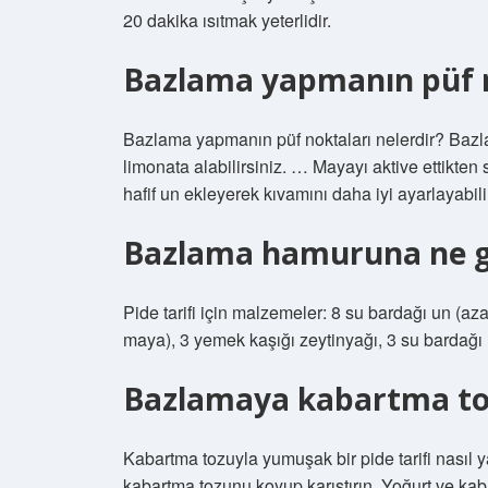
20 dakika ısıtmak yeterlidir.
Bazlama yapmanın püf n
Bazlama yapmanın püf noktaları nelerdir? Bazl
limonata alabilirsiniz. … Mayayı aktive ettikt
hafif un ekleyerek kıvamını daha iyi ayarlayabi
Bazlama hamuruna ne g
Pide tarifi için malzemeler: 8 su bardağı un (az
maya), 3 yemek kaşığı zeytinyağı, 3 su bardağı ılı
Bazlamaya kabartma to
Kabartma tozuyla yumuşak bir pide tarifi nasıl y
kabartma tozunu koyup karıştırın. Yoğurt ve ka