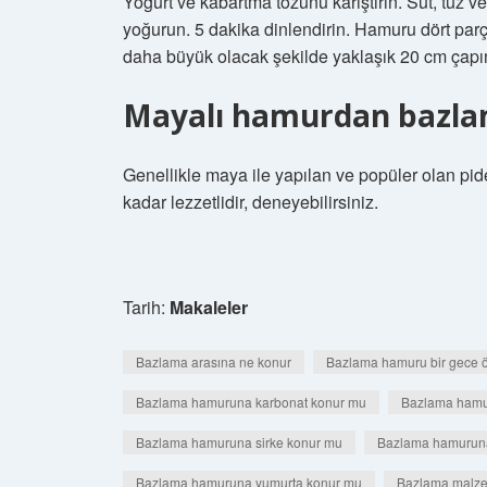
Yoğurt ve kabartma tozunu karıştırın. Süt, tuz
yoğurun. 5 dakika dinlendirin. Hamuru dört parç
daha büyük olacak şekilde yaklaşık 20 cm çapı
Mayalı hamurdan bazlam
Genellikle maya ile yapılan ve popüler olan pi
kadar lezzetlidir, deneyebilirsiniz.
Tarih:
Makaleler
Bazlama arasına ne konur
Bazlama hamuru bir gece ö
Bazlama hamuruna karbonat konur mu
Bazlama hamu
Bazlama hamuruna sirke konur mu
Bazlama hamuruna 
Bazlama hamuruna yumurta konur mu
Bazlama malzem