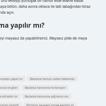
 ve unu ekleyip yumuşak bir hamur elde edene kadar
aya bölün, daha sonra oklava ile tatlı tabağından biraz
nda açın.
a yapılır mı?
deyi mayasız da yapabilirsiniz. Mayasız pide de maya
nceden yapılır mı
Bazlama hamuru neden kabarmaz
runa ne girer
Bazlama hamuruna ne konuyor
süt katılır mı
Bazlama hamuruna yağ konur mu
eleri nelerdir
Bazlama yaparken kapak kapatılır mı