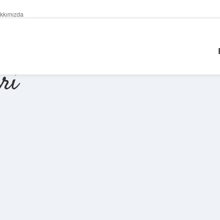
kkımızda
ri
Sidebar
betexper