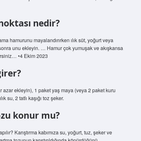
oktası nedir?
ama hamurunu mayalandırırken ılık süt, yoğurt veya
en sonra unu ekleyin. … Hamur çok yumuşak ve akışkansa
lirsiniz… •4 Ekim 2023
irer?
ar azar ekleyin), 1 paket yaş maya (veya 2 paket kuru
k su, 2 tatlı kaşığı toz şeker.
zu konur mu?
apılır? Karıştırma kabımıza su, yoğurt, tuz, şeker ve
bartma tozunun karıştırıldığında köpürdüğünü