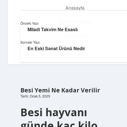
Anasayfa
menüyü
aç
Gizlilik Politikası
Önceki Yazı
Miladi Takvim Ne Esaslı
Yumuşak Teknoloji Rehberi
Yasal Uyarı
Sonraki Yazı
Dijital dünyada huzurlu bir yolculuk!
En Eski Sanat Ürünü Nedir
Hakkımızda
Besi Yemi Ne Kadar Verilir
Tarih: Ocak 5, 2025
Besi hayvanı
günde kaç kilo