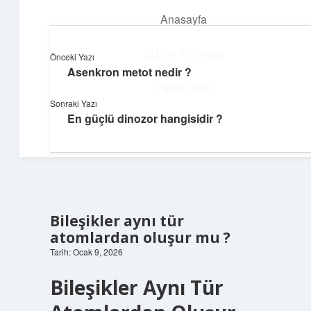
Anasayfa
menüyü
aç
Gizlilik Politikası
Önceki Yazı
Asenkron metot nedir ?
Yumuşak Teknoloji Rehberi
Yasal Uyarı
Sonraki Yazı
Dijital dünyada huzurlu bir yolculuk!
En güçlü dinozor hangisidir ?
Hakkımızda
Bileşikler aynı tür
atomlardan oluşur mu ?
Tarih: Ocak 9, 2026
Bileşikler Aynı Tür