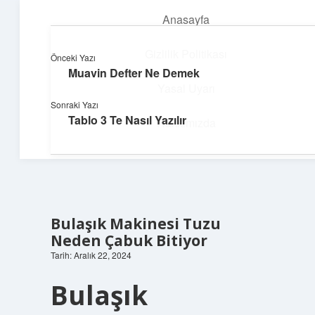
Anasayfa
menüyü
aç
Gizlilik Politikası
Önceki Yazı
Muavin Defter Ne Demek
Yumuşak Teknoloji Rehberi
Yasal Uyarı
Sonraki Yazı
Dijital dünyada huzurlu bir yolculuk!
Tablo 3 Te Nasıl Yazılır
Hakkımızda
Bulaşık Makinesi Tuzu
Neden Çabuk Bitiyor
Tarih: Aralık 22, 2024
Bulaşık