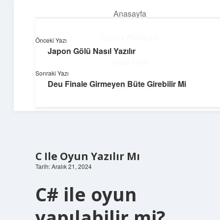
Anasayfa
menüyü
aç
Gizlilik Politikası
Önceki Yazı
Japon Gölü Nasıl Yazılır
Yumuşak Teknoloji Rehberi
Yasal Uyarı
Sonraki Yazı
Dijital dünyada huzurlu bir yolculuk!
Deu Finale Girmeyen Büte Girebilir Mi
Hakkımızda
C Ile Oyun Yazılır Mı
Tarih: Aralık 21, 2024
C# ile oyun
yapılabilir mi?