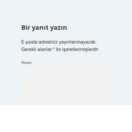
Bir yanıt yazın
E-posta adresiniz yayınlanmayacak.
Gerekli alanlar
*
ile işaretlenmişlerdir
Yorum
Scrol
to
the
top
İsim*