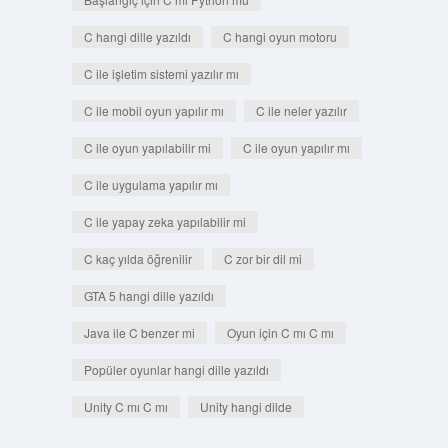
C hangi dille yazıldı
C hangi oyun motoru
C ile işletim sistemi yazılır mı
C ile mobil oyun yapılır mı
C ile neler yazılır
C ile oyun yapılabilir mi
C ile oyun yapılır mı
C ile uygulama yapılır mı
C ile yapay zeka yapılabilir mi
C kaç yılda öğrenilir
C zor bir dil mi
GTA 5 hangi dille yazıldı
Java ile C benzer mi
Oyun için C mı C mı
Popüler oyunlar hangi dille yazıldı
Unity C mı C mı
Unity hangi dilde