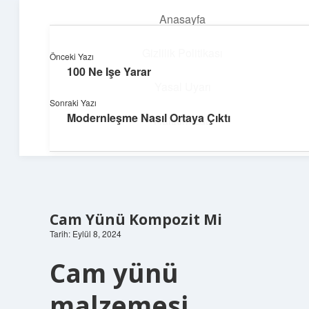
Anasayfa
menüyü
aç
Gizlilik Politikası
Önceki Yazı
100 Ne Işe Yarar
Yumuşak Teknoloji Rehberi
Yasal Uyarı
Sonraki Yazı
Dijital dünyada huzurlu bir yolculuk!
Modernleşme Nasıl Ortaya Çıktı
Hakkımızda
Cam Yünü Kompozit Mi
Tarih: Eylül 8, 2024
Cam yünü
malzemesi