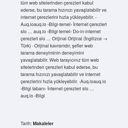
tüm web sitelerinden çerezleri kabul
ederse, bu tarama hızınızı yavaşlatabilir ve
internet çerezlerini hızla yükleyebilir. -
Auq.ioauq.io ›Bilgi-temel› İnternet çerezleri
slo … auq.io ›Bilgi-temel› Do-in-internet
çerezleri slo … Orijinal Orijinal (İngilizce →
Türk) · Orijinal kavramdır, şefler web
tarama deneyiminin deneyimini
yavaşlatabilir. Web tarayıcınız tüm web
sitelerinden çerezleri kabul ederse, bu
tarama hızınızı yavaşlatabilir ve internet
çerezlerini hızla yükleyebilir. -Auq.ioauq.io
›Bilgi tabanı› İnternet çerezleri slo …
auq.io ›Bilgi
Tarih:
Makaleler