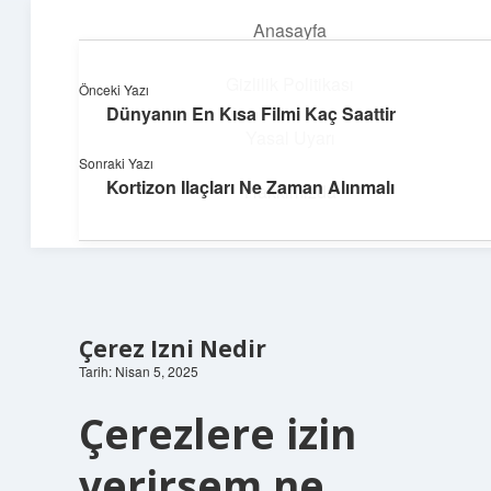
Anasayfa
menüyü
aç
Gizlilik Politikası
Önceki Yazı
Dünyanın En Kısa Filmi Kaç Saattir
Yumuşak Teknoloji Rehberi
Yasal Uyarı
Sonraki Yazı
Dijital dünyada huzurlu bir yolculuk!
Kortizon Ilaçları Ne Zaman Alınmalı
Hakkımızda
Çerez Izni Nedir
Tarih: Nisan 5, 2025
Çerezlere izin
verirsem ne