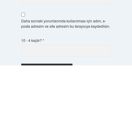
Daha sonraki yorumlarımda kullanılması için adım, e-
posta adresim ve site adresim bu tarayıcıya kaydedilsin.
10 - 4 kaçtır?
*
Scrol
to
the
top