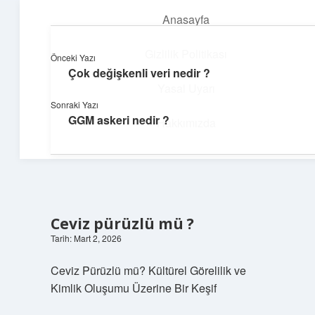
Anasayfa
menüyü
aç
Gizlilik Politikası
Önceki Yazı
Çok değişkenli veri nedir ?
Yumuşak Teknoloji Rehberi
Yasal Uyarı
Sonraki Yazı
Dijital dünyada huzurlu bir yolculuk!
GGM askeri nedir ?
Hakkımızda
Ceviz pürüzlü mü ?
Tarih: Mart 2, 2026
Ceviz Pürüzlü mü? Kültürel Görelilik ve
Kimlik Oluşumu Üzerine Bir Keşif