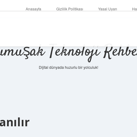
Anasayfa
Gizlilik Politikası
Yasal Uyarı
Ha
umuşak Teknoloji Rehbe
Dijital dünyada huzurlu bir yolculuk!
anılır