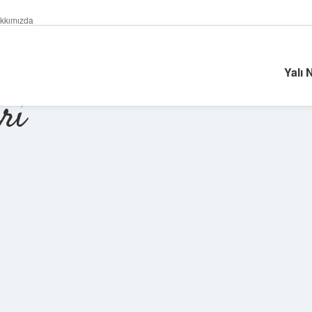
kkımızda
Yalı 
ri
Sidebar
betexper