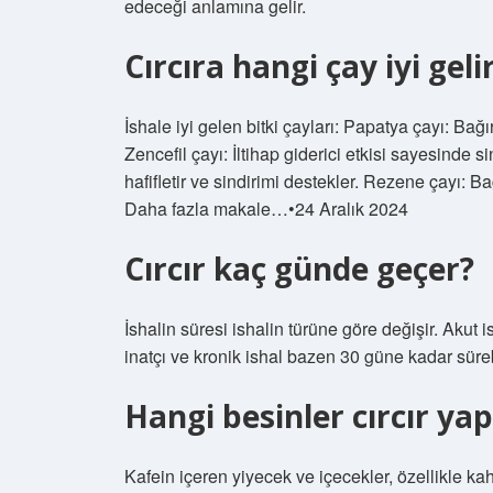
edeceği anlamına gelir.
Cırcıra hangi çay iyi geli
İshale iyi gelen bitki çayları: Papatya çayı: Bağırs
Zencefil çayı: İltihap giderici etkisi sayesinde
hafifletir ve sindirimi destekler. Rezene çayı: B
Daha fazla makale…•24 Aralık 2024
Cırcır kaç günde geçer?
İshalin süresi ishalin türüne göre değişir. Akut 
inatçı ve kronik ishal bazen 30 güne kadar sürebil
Hangi besinler cırcır ya
Kafein içeren yiyecek ve içecekler, özellikle ka