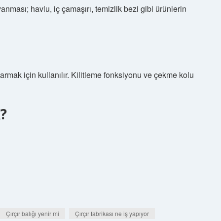
ması; havlu, iç çamaşırı, temizlik bezi gibi ürünlerin
rmak için kullanılır. Kilitleme fonksiyonu ve çekme kolu
?
Çırçır balığı yenir mi
Çırçır fabrikası ne iş yapıyor