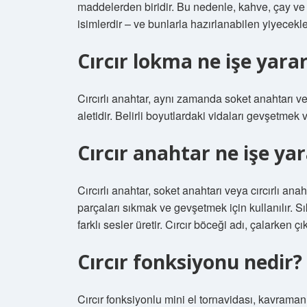
maddelerden biridir. Bu nedenle, kahve, çay ve k
isimlerdir – ve bunlarla hazırlanabilen yiyecekl
Cırcır lokma ne işe yara
Cırcırlı anahtar, aynı zamanda soket anahtarı veya
aletidir. Belirli boyutlardaki vidaları gevşetmek
Cırcır anahtar ne işe ya
Cırcırlı anahtar, soket anahtarı veya cırcırlı anaht
parçaları sıkmak ve gevşetmek için kullanılır.
farklı sesler üretir. Cırcır böceği adı, çalarken çı
Cırcır fonksiyonu nedir?
Cırcır fonksiyonlu mini el tornavidası, kavraman