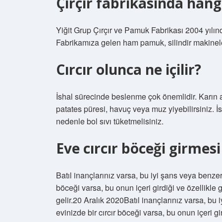
Çırçır fabrikasında hangi
Yiğit Grup Çırçır ve Pamuk Fabrikası 2004 yılın
Fabrikamıza gelen ham pamuk, silindir makinel
Cırcır olunca ne içilir?
İshal sürecinde beslenme çok önemlidir. Karın a
patates püresi, havuç veya muz yiyebilirsiniz. İ
nedenle bol sıvı tüketmelisiniz.
Eve cırcır böceği girmes
Batıl inançlarınız varsa, bu iyi şans veya benzeri
böceği varsa, bu onun içeri girdiği ve özellik
gelir.20 Aralık 2020Batıl inançlarınız varsa, bu 
evinizde bir cırcır böceği varsa, bu onun içeri 