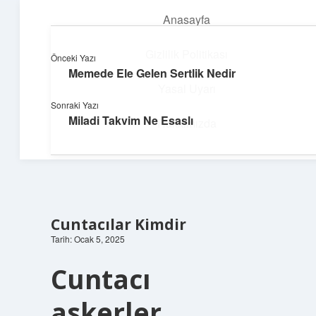
Anasayfa
menüyü
aç
Gizlilik Politikası
Önceki Yazı
Memede Ele Gelen Sertlik Nedir
Yumuşak Teknoloji Rehberi
Yasal Uyarı
Sonraki Yazı
Dijital dünyada huzurlu bir yolculuk!
Miladi Takvim Ne Esaslı
Hakkımızda
Cuntacılar Kimdir
Tarih: Ocak 5, 2025
Cuntacı
askerler