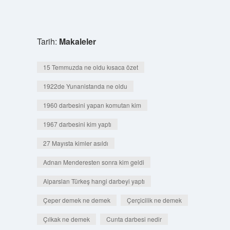
Tarih:
Makaleler
15 Temmuzda ne oldu kısaca özet
1922de Yunanistanda ne oldu
1960 darbesini yapan komutan kim
1967 darbesini kim yaptı
27 Mayısta kimler asıldı
Adnan Menderesten sonra kim geldi
Alparslan Türkeş hangi darbeyi yaptı
Çeper demek ne demek
Çerçicilik ne demek
Çılkak ne demek
Cunta darbesi nedir