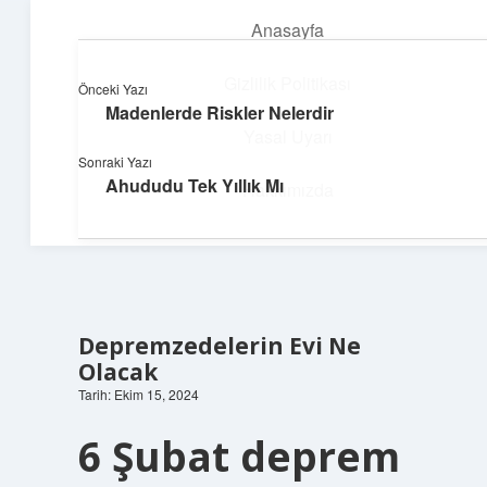
Anasayfa
menüyü
aç
Gizlilik Politikası
Önceki Yazı
Madenlerde Riskler Nelerdir
Yumuşak Teknoloji Rehberi
Yasal Uyarı
Sonraki Yazı
Dijital dünyada huzurlu bir yolculuk!
Ahududu Tek Yıllık Mı
Hakkımızda
Depremzedelerin Evi Ne
Olacak
Tarih: Ekim 15, 2024
6 Şubat deprem