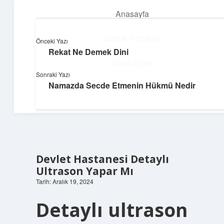
Anasayfa
menüyü
aç
Gizlilik Politikası
Önceki Yazı
Rekat Ne Demek Dini
Yumuşak Teknoloji Rehberi
Yasal Uyarı
Sonraki Yazı
Dijital dünyada huzurlu bir yolculuk!
Namazda Secde Etmenin Hükmü Nedir
Hakkımızda
Devlet Hastanesi Detaylı
Ultrason Yapar Mı
Tarih: Aralık 19, 2024
Detaylı ultrason