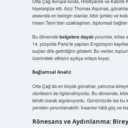
Orta Çağ Avrupa’sında, Hristiyanlık ve Katolik K
hiyerarşize etti. Aziz Thomas Aquinas, günahlar
arasında en belirgin olanlar, kibir (pride) ve kı
insanı Tanrı’dan uzaklaştıran, toplumsal bağları
Bu dönemde
belgelere dayalı
yorumlar, kilise a
14. yüzyılda Paris’te yapılan Engizisyon kayıtları,
suçları dile getirdiğini gösterir. Bu veriler, topl
üzerindeki etkisini açıkça ortaya koyar.
Bağlamsal Analiz
Orta Çağ’da en büyük günahlar, yalnızca bireyi
otoritesini de ilgilendiriyordu. Bu dönemde, kib
tehdit olarak algılanıyordu. Günümüzde ise bu ka
yeniden yorumlanabilir: İnsanlar hâlâ güç ve kıs
Rönesans ve Aydınlanma: Birey