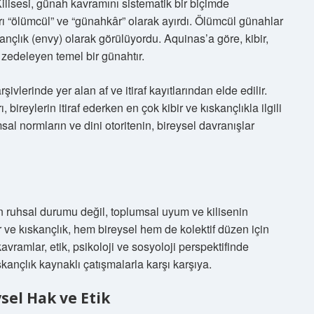
ilisesi, günah kavramını sistematik bir biçimde
ı “ölümcül” ve “günahkâr” olarak ayırdı. Ölümcül günahlar
skançlık (envy) olarak görülüyordu. Aquinas’a göre, kibir,
 zedeleyen temel bir günahtır.
rşivlerinde yer alan af ve itiraf kayıtlarından elde edilir.
 bireylerin itiraf ederken en çok kibir ve kıskançlıkla ilgili
umsal normların ve dini otoritenin, bireysel davranışlar
n ruhsal durumu değil, toplumsal uyum ve kilisenin
ir ve kıskançlık, hem bireysel hem de kolektif düzen için
vramlar, etik, psikoloji ve sosyoloji perspektifinde
kançlık kaynaklı çatışmalarla karşı karşıya.
sel Hak ve Etik