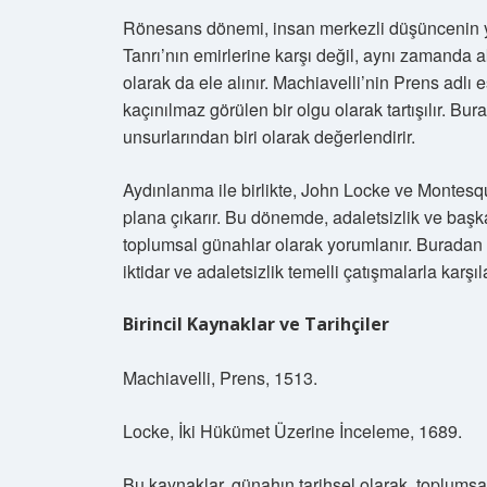
Rönesans dönemi, insan merkezli düşüncenin y
Tanrı’nın emirlerine karşı değil, aynı zamanda ak
olarak da ele alınır. Machiavelli’nin Prens adlı 
kaçınılmaz görülen bir olgu olarak tartışılır. Bur
unsurlarından biri olarak değerlendirir.
Aydınlanma ile birlikte, John Locke ve Montesqu
plana çıkarır. Bu dönemde, adaletsizlik ve başk
toplumsal günahlar olarak yorumlanır. Buradan 
iktidar ve adaletsizlik temelli çatışmalarla karşıl
Birincil Kaynaklar ve Tarihçiler
Machiavelli, Prens, 1513.
Locke, İki Hükümet Üzerine İnceleme, 1689.
Bu kaynaklar, günahın tarihsel olarak, toplumsa