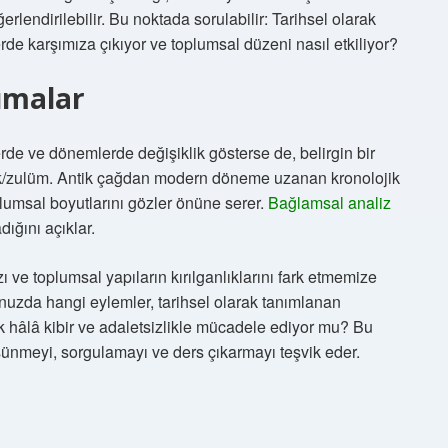
lendirilebilir. Bu noktada sorulabilir: Tarihsel olarak
e karşımıza çıkıyor ve toplumsal düzeni nasıl etkiliyor?
ımalar
erde ve dönemlerde değişiklik gösterse de, belirgin bir
izlik/zulüm. Antik çağdan modern döneme uzanan kronolojik
lumsal boyutlarını gözler önüne serer.
Bağlamsal analiz
dığını açıklar.
e toplumsal yapıların kırılganlıklarını fark etmemize
uzda hangi eylemler, tarihsel olarak tanımlanan
k hâlâ kibir ve adaletsizlikle mücadele ediyor mu? Bu
şünmeyi, sorgulamayı ve ders çıkarmayı teşvik eder.