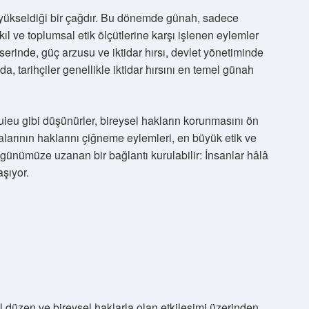
ükseldiği bir çağdır. Bu dönemde günah, sadece
ıl ve toplumsal etik ölçütlerine karşı işlenen eylemler
eserinde, güç arzusu ve iktidar hırsı, devlet yönetiminde
ada, tarihçiler genellikle iktidar hırsını en temel günah
ieu gibi düşünürler, bireysel hakların korunmasını ön
alarının haklarını çiğneme eylemleri, en büyük etik ve
günümüze uzanan bir bağlantı kurulabilir: İnsanlar hâlâ
aşıyor.
l düzen ve bireysel haklarla olan etkileşimi üzerinden