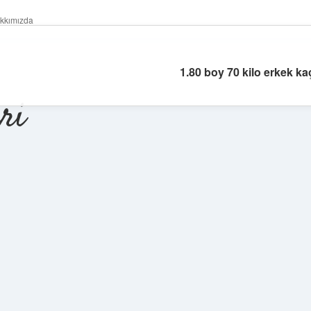
kkımızda
1.80 boy 70 kilo erkek ka
ri
Sidebar
betexper