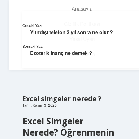
Anasayfa
menüyü
aç
Gizlilik Politikası
Önceki Yazı
Yurtdışı telefon 3 yıl sonra ne olur ?
Yumuşak Teknoloji Rehberi
Yasal Uyarı
Sonraki Yazı
Dijital dünyada huzurlu bir yolculuk!
Ezoterik inanç ne demek ?
Hakkımızda
Excel simgeler nerede ?
Tarih: Kasım 3, 2025
Excel Simgeler
Nerede? Öğrenmenin