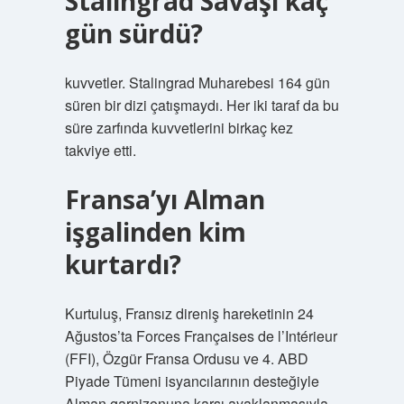
Stalingrad Savaşı kaç
gün sürdü?
kuvvetler. Stalingrad Muharebesi 164 gün
süren bir dizi çatışmaydı. Her iki taraf da bu
süre zarfında kuvvetlerini birkaç kez
takviye etti.
Fransa’yı Alman
işgalinden kim
kurtardı?
Kurtuluş, Fransız direniş hareketinin 24
Ağustos’ta Forces Françaises de l’Intérieur
(FFI), Özgür Fransa Ordusu ve 4. ABD
Piyade Tümeni isyancılarının desteğiyle
Alman garnizonuna karşı ayaklanmasıyla