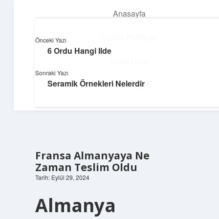
Anasayfa
menüyü
aç
Gizlilik Politikası
Önceki Yazı
6 Ordu Hangi Ilde
Yumuşak Teknoloji Rehberi
Yasal Uyarı
Sonraki Yazı
Dijital dünyada huzurlu bir yolculuk!
Seramik Örnekleri Nelerdir
Hakkımızda
Fransa Almanyaya Ne
Zaman Teslim Oldu
Tarih: Eylül 29, 2024
Almanya