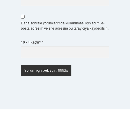
Daha sonraki yorumlarımda kullanılması için adım, e-
posta adresim ve site adresim bu tarayıcıya kaydedilsin.
10 - 4 kaçtır?
*
Scrol
to
the
top