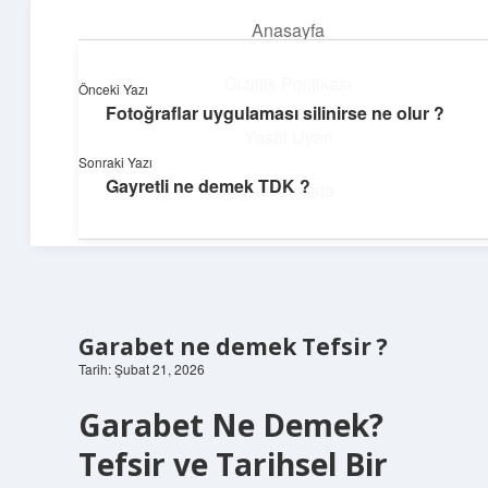
Anasayfa
menüyü
aç
Gizlilik Politikası
Önceki Yazı
Fotoğraflar uygulaması silinirse ne olur ?
Yumuşak Teknoloji Rehberi
Yasal Uyarı
Sonraki Yazı
Dijital dünyada huzurlu bir yolculuk!
Gayretli ne demek TDK ?
Hakkımızda
Garabet ne demek Tefsir ?
Tarih: Şubat 21, 2026
Garabet Ne Demek?
Tefsir ve Tarihsel Bir