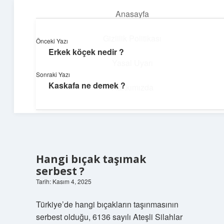
Anasayfa
menüyü
aç
Gizlilik Politikası
Önceki Yazı
Erkek köçek nedir ?
Yumuşak Teknoloji Rehberi
Yasal Uyarı
Sonraki Yazı
Dijital dünyada huzurlu bir yolculuk!
Kaskafa ne demek ?
Hakkımızda
Hangi bıçak taşımak
serbest ?
Tarih: Kasım 4, 2025
Türkiye’de hangi bıçakların taşınmasının
serbest olduğu, 6136 sayılı Ateşli Silahlar