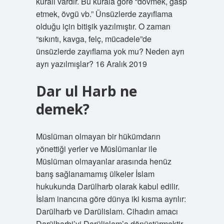
kuralı vardır. Bu kurala göre “dövmek, gasp
etmek, övgü vb.” Ünsüzlerde zayıflama
olduğu için bitişik yazılmıştır. O zaman
“sıkıntı, kavga, felç, mücadele”de
ünsüzlerde zayıflama yok mu? Neden ayrı
ayrı yazılmışlar? 16 Aralık 2019
Dar ul Harb ne
demek?
Müslüman olmayan bir hükümdarın
yönettiği yerler ve Müslümanlar ile
Müslüman olmayanlar arasında henüz
barış sağlanamamış ülkeler İslam
hukukunda Darülharb olarak kabul edilir.
İslam inancına göre dünya iki kısma ayrılır:
Darülharb ve Darülislam. Cihadın amacı
Darülharbi’yi Darülislam’a dönüştürmektir.