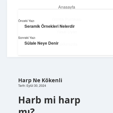
Anasayfa
menüyü
aç
Gizlilik Politikası
Önceki Yazı
Seramik Örnekleri Nelerdir
Yumuşak Teknoloji Rehberi
Yasal Uyarı
Sonraki Yazı
Dijital dünyada huzurlu bir yolculuk!
Sülale Neye Denir
Hakkımızda
Harp Ne Kökenli
Tarih: Eylül 30, 2024
Harb mi harp
mı?