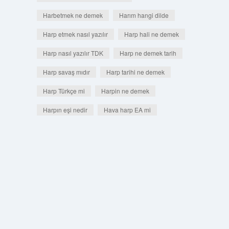
Harbetmek ne demek
Harım hangi dilde
Harp etmek nasıl yazılır
Harp hali ne demek
Harp nasıl yazılır TDK
Harp ne demek tarih
Harp savaş mıdır
Harp tarihi ne demek
Harp Türkçe mi
Harpin ne demek
Harpın eşi nedir
Hava harp EA mi