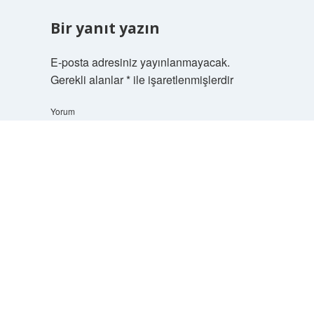
Bir yanıt yazın
E-posta adresiniz yayınlanmayacak.
Gerekli alanlar
*
ile işaretlenmişlerdir
Yorum
Scrol
to
the
top
İsim*