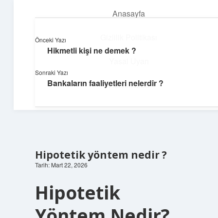
Anasayfa
menüyü
aç
Gizlilik Politikası
Önceki Yazı
Hikmetli kişi ne demek ?
Yumuşak Teknoloji Rehberi
Yasal Uyarı
Sonraki Yazı
Dijital dünyada huzurlu bir yolculuk!
Bankaların faaliyetleri nelerdir ?
Hakkımızda
Hipotetik yöntem nedir ?
Tarih: Mart 22, 2026
Hipotetik
Yöntem Nedir?