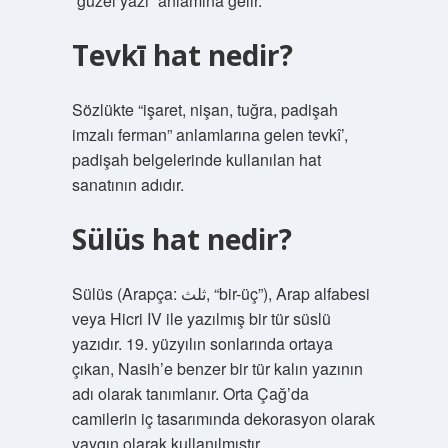
“güzel yazı” anlamına gelir.
Tevkī hat nedir?
Sözlükte “işaret, nişan, tuğra, padişah
imzalı ferman” anlamlarına gelen tevkî’,
padişah belgelerinde kullanılan hat
sanatının adıdır.
Sülüs hat nedir?
Sülüs (Arapça: ثلث, “bir-üç”), Arap alfabesi
veya Hicri IV ile yazılmış bir tür süslü
yazıdır. 19. yüzyılın sonlarında ortaya
çıkan, Nasih’e benzer bir tür kalın yazının
adı olarak tanımlanır. Orta Çağ’da
camilerin iç tasarımında dekorasyon olarak
yaygın olarak kullanılmıştır.