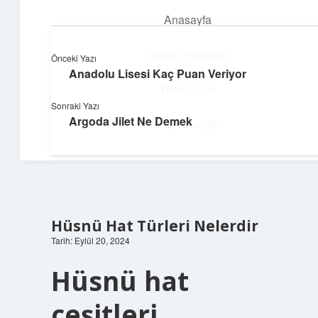
Anasayfa
menüyü
aç
Gizlilik Politikası
Önceki Yazı
Anadolu Lisesi Kaç Puan Veriyor
Yumuşak Teknoloji Rehberi
Yasal Uyarı
Sonraki Yazı
Dijital dünyada huzurlu bir yolculuk!
Argoda Jilet Ne Demek
Hakkımızda
Hüsnü Hat Türleri Nelerdir
Tarih: Eylül 20, 2024
Hüsnü hat
çeşitleri