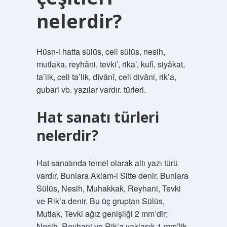
nelerdir?
Hüsn-i hatta sülüs, celi sülüs, nesih,
mutlaka, reyhâni, tevki’, rika’, kufî, siyâkat,
ta’lik, celi ta’lik, dîvânî, celi divâni, rik’a,
gubari vb. yazılar vardır. türleri.
Hat sanatı türleri
nelerdir?
Hat sanatında temel olarak altı yazı türü
vardır. Bunlara Aklam-i Sitte denir. Bunlara
Sülüs, Nesih, Muhakkak, Reyhani, Tevki
ve Rik’a denir. Bu üç gruptan Sülüs,
Mutlak, Tevki ağız genişliği 2 mm’dir;
Nesih, Reyhani ve Rik’a yaklaşık 1 mm’lik