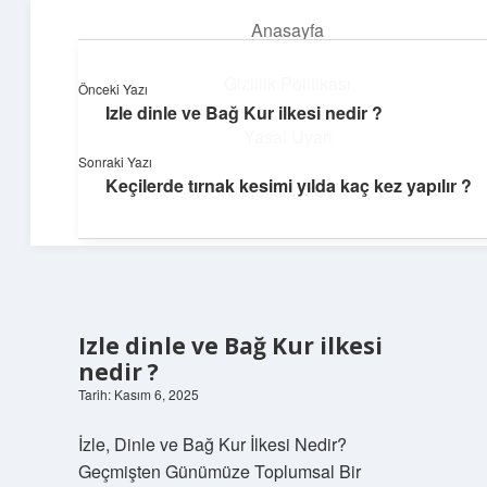
Anasayfa
menüyü
aç
Gizlilik Politikası
Önceki Yazı
Izle dinle ve Bağ Kur ilkesi nedir ?
Yumuşak Teknoloji Rehberi
Yasal Uyarı
Sonraki Yazı
Dijital dünyada huzurlu bir yolculuk!
Keçilerde tırnak kesimi yılda kaç kez yapılır ?
Hakkımızda
Izle dinle ve Bağ Kur ilkesi
nedir ?
Tarih: Kasım 6, 2025
İzle, Dinle ve Bağ Kur İlkesi Nedir?
Geçmişten Günümüze Toplumsal Bir