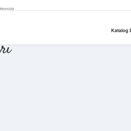
kkımızda
Katalog
ri
Sidebar
betexper