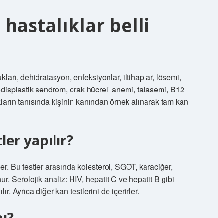
 hastalıklar belli
ları, dehidratasyon, enfeksiyonlar, iltihaplar, lösemi,
odisplastik sendrom, orak hücreli anemi, talasemi, B12
lıkların tanısında kişinin kanından örnek alınarak tam kan
ler yapılır?
ler. Bu testler arasında kolesterol, SGOT, karaciğer,
. Serolojik analiz: HIV, hepatit C ve hepatit B gibi
ılır. Ayrıca diğer kan testlerini de içerirler.
mı?