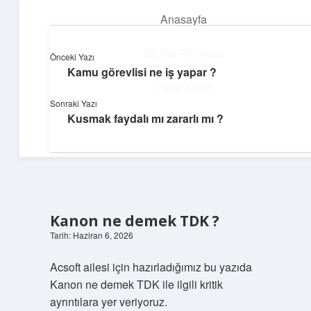
Anasayfa
menüyü
aç
Gizlilik Politikası
Önceki Yazı
Kamu görevlisi ne iş yapar ?
Yumuşak Teknoloji Rehberi
Yasal Uyarı
Sonraki Yazı
Dijital dünyada huzurlu bir yolculuk!
Kusmak faydalı mı zararlı mı ?
Hakkımızda
Kanon ne demek TDK ?
Tarih: Haziran 6, 2026
Acsoft ailesi için hazırladığımız bu yazıda
Kanon ne demek TDK ile ilgili kritik
ayrıntılara yer veriyoruz.