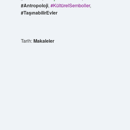
#Antropoloji
,
#KültürelSemboller
,
#TaşınabilirEvler
Tarih:
Makaleler