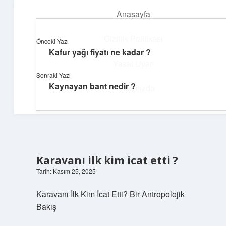
Anasayfa
menüyü
aç
Gizlilik Politikası
Önceki Yazı
Kafur yağı fiyatı ne kadar ?
Yumuşak Teknoloji Rehberi
Yasal Uyarı
Sonraki Yazı
Dijital dünyada huzurlu bir yolculuk!
Kaynayan bant nedir ?
Hakkımızda
Karavanı ilk kim icat etti ?
Tarih: Kasım 25, 2025
Karavanı İlk Kim İcat Etti? Bir Antropolojik
Bakış