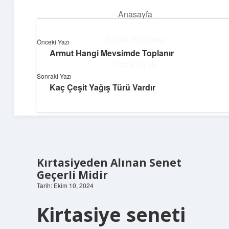
Anasayfa
menüyü
aç
Gizlilik Politikası
Önceki Yazı
Armut Hangi Mevsimde Toplanır
Yumuşak Teknoloji Rehberi
Yasal Uyarı
Sonraki Yazı
Dijital dünyada huzurlu bir yolculuk!
Kaç Çeşit Yağış Türü Vardır
Hakkımızda
Kırtasiyeden Alınan Senet
Geçerli Midir
Tarih: Ekim 10, 2024
Kirtasiye seneti