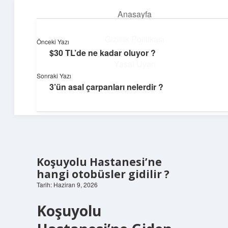
Anasayfa
menüyü
aç
Gizlilik Politikası
Önceki Yazı
$30 TL’de ne kadar oluyor ?
Yumuşak Teknoloji Rehberi
Yasal Uyarı
Sonraki Yazı
Dijital dünyada huzurlu bir yolculuk!
3’ün asal çarpanları nelerdir ?
Hakkımızda
Koşuyolu Hastanesi’ne
hangi otobüsler gidilir ?
Tarih: Haziran 9, 2026
Koşuyolu