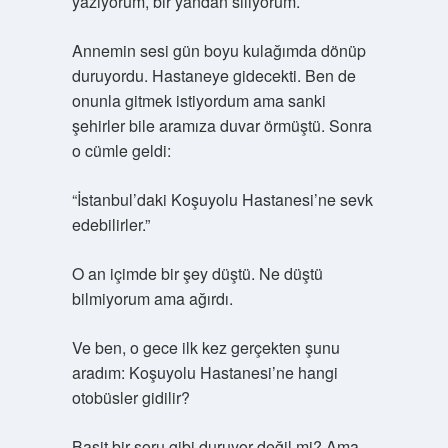
yazıyorum, bir yandan siliyorum.
Annemin sesi gün boyu kulağımda dönüp
duruyordu. Hastaneye gidecekti. Ben de
onunla gitmek istiyordum ama sanki
şehirler bile aramıza duvar örmüştü. Sonra
o cümle geldi:
“İstanbul’daki Koşuyolu Hastanesi’ne sevk
edebilirler.”
O an içimde bir şey düştü. Ne düştü
bilmiyorum ama ağırdı.
Ve ben, o gece ilk kez gerçekten şunu
aradım: Koşuyolu Hastanesi’ne hangi
otobüsler gidilir?
Basit bir soru gibi duruyor değil mi? Ama