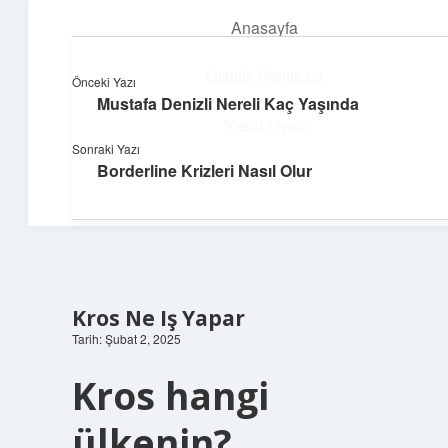
Anasayfa
menüyü
aç
Gizlilik Politikası
Önceki Yazı
Mustafa Denizli Nereli Kaç Yaşında
Yumuşak Teknoloji Rehberi
Yasal Uyarı
Sonraki Yazı
Dijital dünyada huzurlu bir yolculuk!
Borderline Krizleri Nasıl Olur
Hakkımızda
Kros Ne Iş Yapar
Tarih: Şubat 2, 2025
Kros hangi
ülkenin?