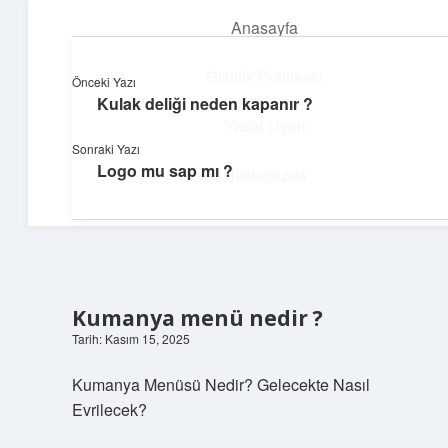
Anasayfa
menüyü
aç
Gizlilik Politikası
Önceki Yazı
Kulak deliği neden kapanır ?
Yumuşak Teknoloji Rehberi
Yasal Uyarı
Sonraki Yazı
Dijital dünyada huzurlu bir yolculuk!
Logo mu sap mı ?
Hakkımızda
Kumanya menü nedir ?
Tarih: Kasım 15, 2025
Kumanya Menüsü Nedir? Gelecekte Nasıl
Evrilecek?