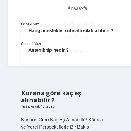
Anasayfa
menüyü
aç
Gizlilik Politikası
Önceki Yazı
Hangi meslekler ruhsatlı silah alabilir ?
Yumuşak Teknoloji Rehberi
Yasal Uyarı
Sonraki Yazı
Dijital dünyada huzurlu bir yolculuk!
Astenik tip nedir ?
Hakkımızda
Kurana göre kaç eş
alınabilir ?
Tarih: Aralık 13, 2025
Kur’ana Göre Kaç Eş Alınabilir? Küresel
ve Yerel Perspektiflerle Bir Bakış