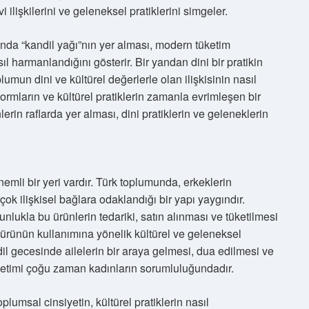
lişkilerini ve geleneksel pratiklerini simgeler.
ında “kandil yağı”nın yer alması, modern tüketim
ıl harmanlandığını gösterir. Bir yandan dini bir pratikin
mun dini ve kültürel değerlerle olan ilişkisinin nasıl
normların ve kültürel pratiklerin zamanla evrimleşen bir
rin raflarda yer alması, dini pratiklerin ve geleneklerin
emli bir yeri vardır. Türk toplumunda, erkeklerin
çok ilişkisel bağlara odaklandığı bir yapı yaygındır.
nlukla bu ürünlerin tedariki, satın alınması ve tüketilmesi
bu ürünün kullanımına yönelik kültürel ve geleneksel
il gecesinde ailelerin bir araya gelmesi, dua edilmesi ve
yönetimi çoğu zaman kadınların sorumluluğundadır.
lumsal cinsiyetin, kültürel pratiklerin nasıl