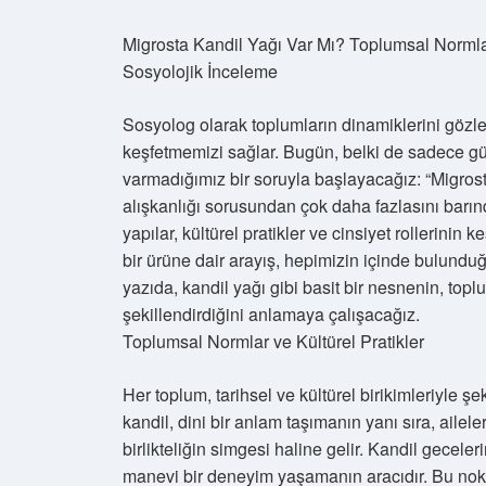
Migrosta Kandil Yağı Var Mı? Toplumsal Normlar,
Sosyolojik İnceleme
Sosyolog olarak toplumların dinamiklerini gözl
keşfetmemizi sağlar. Bugün, belki de sadece gün
varmadığımız bir soruyla başlayacağız: “Migrost
alışkanlığı sorusundan çok daha fazlasını barı
yapılar, kültürel pratikler ve cinsiyet rollerinin 
bir ürüne dair arayış, hepimizin içinde bulundu
yazıda, kandil yağı gibi basit bir nesnenin, toplu
şekillendirdiğini anlamaya çalışacağız.
Toplumsal Normlar ve Kültürel Pratikler
Her toplum, tarihsel ve kültürel birikimleriyle şe
kandil, dini bir anlam taşımanın yanı sıra, ailel
birlikteliğin simgesi haline gelir. Kandil gecel
manevi bir deneyim yaşamanın aracıdır. Bu nokta