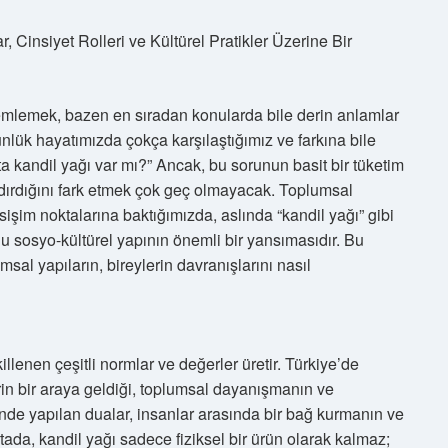
 Cinsiyet Rolleri ve Kültürel Pratikler Üzerine Bir
emlemek, bazen en sıradan konularda bile derin anlamlar
lük hayatımızda çokça karşılaştığımız ve farkına bile
a kandil yağı var mı?” Ancak, bu sorunun basit bir tüketim
ndırdığını fark etmek çok geç olmayacak. Toplumsal
kesişim noktalarına baktığımızda, aslında “kandil yağı” gibi
ğu sosyo-kültürel yapının önemli bir yansımasıdır. Bu
msal yapıların, bireylerin davranışlarını nasıl
killenen çeşitli normlar ve değerler üretir. Türkiye’de
erin bir araya geldiği, toplumsal dayanışmanın ve
erinde yapılan dualar, insanlar arasında bir bağ kurmanın ve
da, kandil yağı sadece fiziksel bir ürün olarak kalmaz;