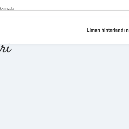
kkımızda
Liman hinterlandı n
ri
Sidebar
betexper