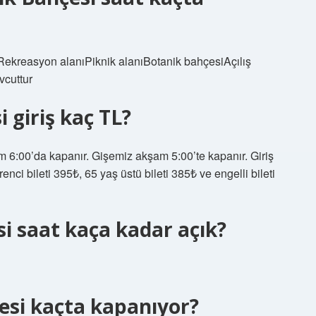
ekreasyon alanıPiknik alanıBotanik bahçesiAçılış
cuttur
 giriş kaç TL?
m 6:00’da kapanır. Gişemiz akşam 5:00’te kapanır. Giriş
renci bileti 395₺, 65 yaş üstü bileti 385₺ ve engelli bileti
i saat kaça kadar açık?
esi kaçta kapanıyor?