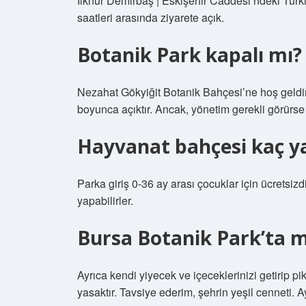
İlknur Demirbaş | Eskişehir Caddesi’ndeki Türk
saatleri arasında ziyarete açık.
Botanik Park kapalı mı?
Nezahat Gökyiğit Botanik Bahçesi’ne hoş geldini
boyunca açıktır. Ancak, yönetim gerekli görürse b
Hayvanat bahçesi kaç ya
Parka giriş 0-36 ay arası çocuklar için ücretsizdi
yapabilirler.
Bursa Botanik Park’ta m
Ayrıca kendi yiyecek ve içeceklerinizi getirip 
yasaktır. Tavsiye ederim, şehrin yeşil cenneti. Ay