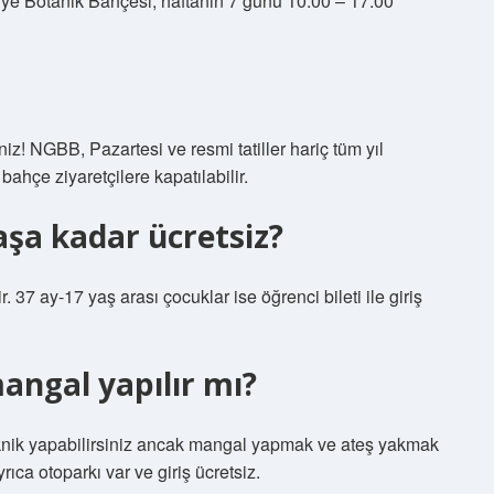
iye Botanik Bahçesi, haftanın 7 günü 10:00 – 17:00
z! NGBB, Pazartesi ve resmi tatiller hariç tüm yıl
ahçe ziyaretçilere kapatılabilir.
şa kadar ücretsiz?
r. 37 ay-17 yaş arası çocuklar ise öğrenci bileti ile giriş
angal yapılır mı?
piknik yapabilirsiniz ancak mangal yapmak ve ateş yakmak
rıca otoparkı var ve giriş ücretsiz.