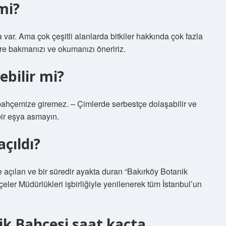
mi?
a var. Ama çok çeşitli alanlarda bitkiler hakkında çok fazla
lere bakmanızı ve okumanızı öneririz.
ebilir mi?
bahçemize giremez. – Çimlerde serbestçe dolaşabilir ve
bir eşya asmayın.
çıldı?
 açılan ve bir süredir ayakta duran “Bakırköy Botanik
eler Müdürlükleri işbirliğiyle yenilenerek tüm İstanbul’un
k Bahçesi saat kaçta