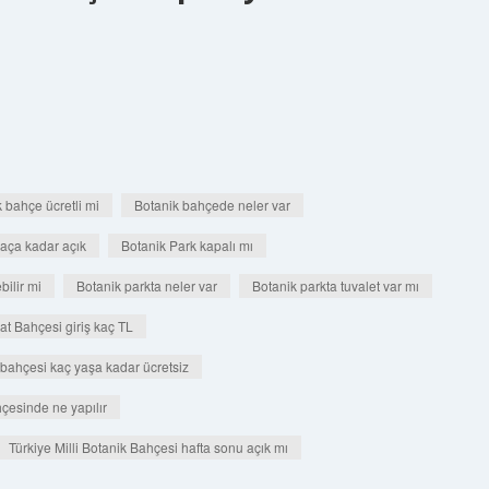
 bahçe ücretli mi
Botanik bahçede neler var
aça kadar açık
Botanik Park kapalı mı
bilir mi
Botanik parkta neler var
Botanik parkta tuvalet var mı
t Bahçesi giriş kaç TL
bahçesi kaç yaşa kadar ücretsiz
hçesinde ne yapılır
Türkiye Milli Botanik Bahçesi hafta sonu açık mı