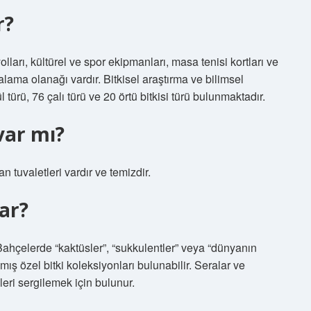
r?
yolları, kültürel ve spor ekipmanları, masa tenisi kortları ve
alama olanağı vardır. Bitkisel araştırma ve bilimsel
l türü, 76 çalı türü ve 20 örtü bitkisi türü bulunmaktadır.
var mı?
n tuvaletleri vardır ve temizdir.
ar?
ir. Bahçelerde “kaktüsler”, “sukkulentler” veya “dünyanın
ılmış özel bitki koleksiyonları bulunabilir. Seralar ve
leri sergilemek için bulunur.