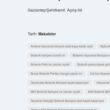
Gaziantep/Şehitkamil. Açılış 09.
Tarih:
Makaleler
Ankara hayvanat bahçesi saat kaça kadar açık
Botanik
Botanik bahçesi ücretli mi
Botanik Hayvanat Bahçesi k
Botanik Park ne zaman açıldı
Botanik parka köpek gire
Bursa Botanik Parkta mangal yapılır mı
Darıca Hayvana
Gaziantep Botanik Bahçesi kaçta kapanıyor
Hayvanat 
Milli Botanik Bahçesi ne zaman açıldı
Milli Botanik Ba
Nezahat Gökyiğit Botanik Bahçesi saat kaçta kapanıyor
Türkiye Milli Botanik Bahçesinde mangal yasak mı