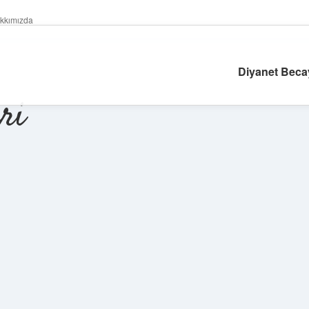
kkımızda
Diyanet Becay
ri
Sidebar
betexper