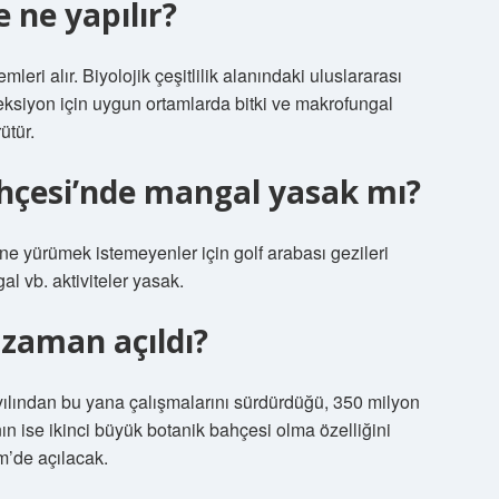
 ne yapılır?
leri alır. Biyolojik çeşitlilik alanındaki uluslararası
eksiyon için uygun ortamlarda bitki ve makrofungal
ütür.
ahçesi’nde mangal yasak mı?
e yürümek istemeyenler için golf arabası gezileri
l vb. aktiviteler yasak.
 zaman açıldı?
yılından bu yana çalışmalarını sürdürdüğü, 350 milyon
nın ise ikinci büyük botanik bahçesi olma özelliğini
m’de açılacak.