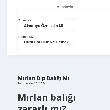
Anasayfa
menüyü
aç
Gizlilik Politikası
Önceki Yazı
Almanya Özel Isim Mi
Yumuşak Teknoloji Rehberi
Yasal Uyarı
Sonraki Yazı
Dijital dünyada huzurlu bir yolculuk!
Dilim Lal Olur Ne Demek
Hakkımızda
Mırlan Dip Balığı Mı
Tarih: Aralık 20, 2024
Mırlan balığı
zararlı mı?