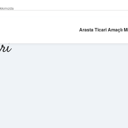
kkımızda
Arasta Ticari Amaçlı M
ri
Sidebar
betexper