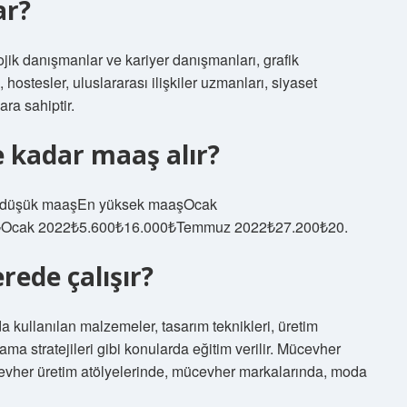
ar?
lojik danışmanlar ve kariyer danışmanları, grafik
, hostesler, uluslararası ilişkiler uzmanları, siyaset
ra sahiptir.
 kadar maaş alır?
En düşük maaşEn yüksek maaşOcak
₺Ocak 2022₺5.600₺16.000₺Temmuz 2022₺27.200₺20.
rede çalışır?
kullanılan malzemeler, tasarım teknikleri, üretim
a stratejileri gibi konularda eğitim verilir. Mücevher
evher üretim atölyelerinde, mücevher markalarında, moda