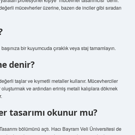
aratan profesyonel kişiye “mücevher tasarımcısı” denir.
değerli mücevherler üzerine, bazen de inciler gibi sıradan
?
başınıza bir kuyumcuda çıraklık veya staj tamamlayın.
e denir?
ğerli taşlar ve kıymetli metaller kullanır. Mücevherciler
r oluşturmak ve ardından erimiş metali kalıplara dökmek
r.
r tasarımı okunur mu?
 Tasarımı bölümünü açtı. Hacı Bayram Veli Üniversitesi de