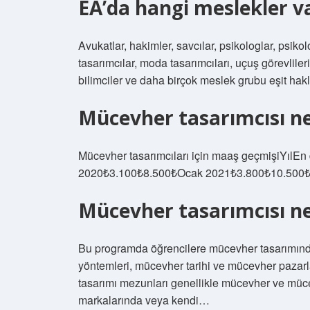
EA’da hangi meslekler v
Avukatlar, hakimler, savcılar, psikologlar, psiko
tasarımcılar, moda tasarımcıları, uçuş görevlileri
bilimciler ve daha birçok meslek grubu eşit hakla
Mücevher tasarımcısı ne
Mücevher tasarımcıları için maaş geçmişiYıl
2020₺3.100₺8.500₺Ocak 2021₺3.800₺10.500
Mücevher tasarımcısı ne
Bu programda öğrencilere mücevher tasarımında 
yöntemleri, mücevher tarihi ve mücevher pazarlam
tasarımı mezunları genellikle mücevher ve müc
markalarında veya kendi…