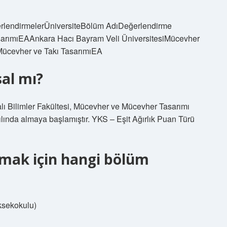
rlendirmelerÜniversiteBölüm AdıDeğerlendirme
sarımıEAAnkara Hacı Bayram Veli ÜniversitesiMücevher
iMücevher ve Takı TasarımıEA
al mı?
alı Bilimler Fakültesi, Mücevher ve Mücevher Tasarımı
lında almaya başlamıştır. YKS – Eşit Ağırlık Puan Türü
lmak için hangi bölüm
ksekokulu)