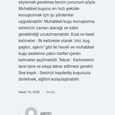
söylemek gerekirse benim yorumum şöyle:
Muhabbet kuşunu en hızlı şekilde
konuşturmak için şu yöntemler
uygulanabilir: Muhabbet kuşu konuşturma
sürecinin zaman alacağı ve sabır
gerektirdiği unutulmamalıdır. Kısa ve basit
kelimeler : İlk kelimeler olarak “cici, kuş,
şaşkın, aşkım” gibi iki heceli ve muhabbet
kuşu seslerine yakın harfler içeren
kelimeler seçilmelidir. Tekrar : Kelimelerin
tane tane ve sıkça tekrar edilmesi gerekir.
Ses kaydı : Sesinizi kaydedip kuşunuza
dinletmek, eğitimi kolaylaştırabilir.
Nisan 10, 2025
Yanıtla
admin