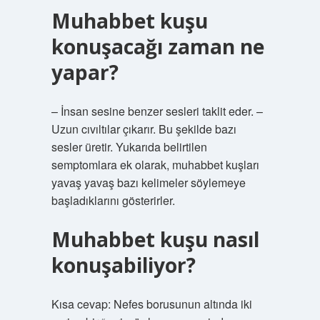
Muhabbet kuşu
konuşacağı zaman ne
yapar?
– İnsan sesine benzer sesleri taklit eder. –
Uzun cıvıltılar çıkarır. Bu şekilde bazı
sesler üretir. Yukarıda belirtilen
semptomlara ek olarak, muhabbet kuşları
yavaş yavaş bazı kelimeler söylemeye
başladıklarını gösterirler.
Muhabbet kuşu nasıl
konuşabiliyor?
Kısa cevap: Nefes borusunun altında iki