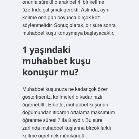
onunla sürekli olarak belirli bir kelime
üzerinde çalışmak gerekir. Aslında, aynı
kelime ona gün boyunca birçok kez
söylenmelidir. Sonuç olarak, bir süre sonra
muhabbet kuşu konuşmaya başlayacaktır.
1 yaşındaki
muhabbet kuşu
konuşur mu?
Muhabbet kuşunuza ne kadar çok özen
gösterirseniz, kelimeleri o kadar hızlı
öğrenebilir. Elbette, muhabbet kuşunun
doğumundan itibaren ortalama maksimum
öğrenme süresi 7 ila 8 aydır. Bu süre
zarfında muhabbet kuşlarına birçok farklı
kelime öğretmek mümkündür.