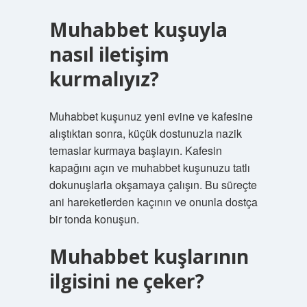
Muhabbet kuşuyla
nasıl iletişim
kurmalıyız?
Muhabbet kuşunuz yeni evine ve kafesine
alıştıktan sonra, küçük dostunuzla nazik
temaslar kurmaya başlayın. Kafesin
kapağını açın ve muhabbet kuşunuzu tatlı
dokunuşlarla okşamaya çalışın. Bu süreçte
ani hareketlerden kaçının ve onunla dostça
bir tonda konuşun.
Muhabbet kuşlarının
ilgisini ne çeker?