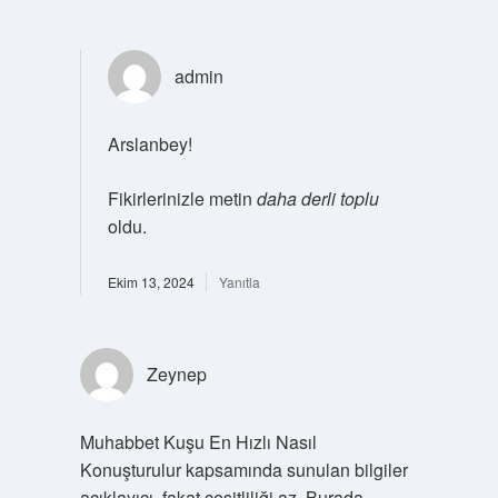
admin
Arslanbey!
Fikirlerinizle metin
daha derli toplu
oldu.
Ekim 13, 2024
Yanıtla
Zeynep
Muhabbet Kuşu En Hızlı Nasıl
Konuşturulur kapsamında sunulan bilgiler
açıklayıcı, fakat çeşitliliği az. Burada