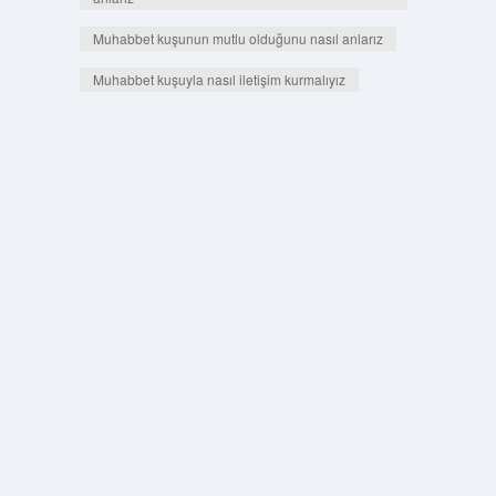
Muhabbet kuşunun mutlu olduğunu nasıl anlarız
Muhabbet kuşuyla nasıl iletişim kurmalıyız