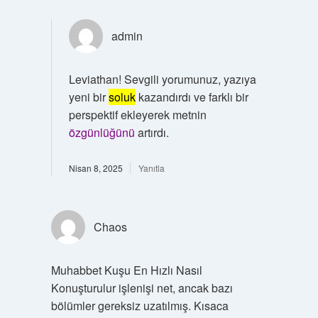
admin
Leviathan! Sevgili yorumunuz, yazıya
yeni bir
soluk
kazandırdı ve farklı bir
perspektif ekleyerek metnin
özgünlüğünü
artırdı.
Nisan 8, 2025
Yanıtla
Chaos
Muhabbet Kuşu En Hızlı Nasıl
Konuşturulur işlenişi net, ancak bazı
bölümler gereksiz uzatılmış. Kısaca