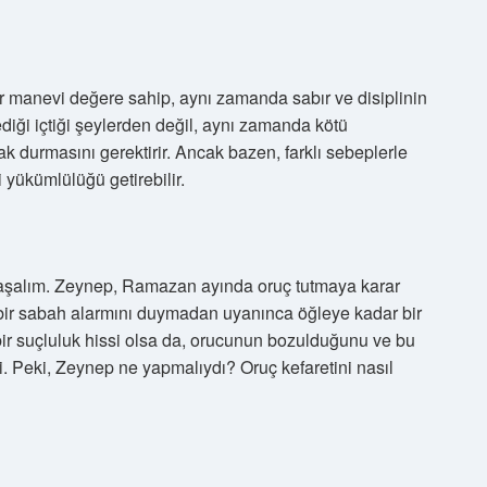
r manevi değere sahip, aynı zamanda sabır ve disiplinin
ediği içtiği şeylerden değil, aynı zamanda kötü
k durmasını gerektirir. Ancak bazen, farklı sebeplerle
 yükümlülüğü getirebilir.
klaşalım. Zeynep, Ramazan ayında oruç tutmaya karar
k bir sabah alarmını duymadan uyanınca öğleye kadar bir
 bir suçluluk hissi olsa da, orucunun bozulduğunu ve bu
. Peki, Zeynep ne yapmalıydı? Oruç kefaretini nasıl