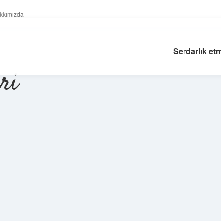
kkımızda
Serdarlık et
ri
Sidebar
betexper